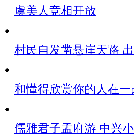
虞美人竞相开放
村民自发凿悬崖天路 
和懂得欣赏你的人在一
儒雅君子孟府游 中兴