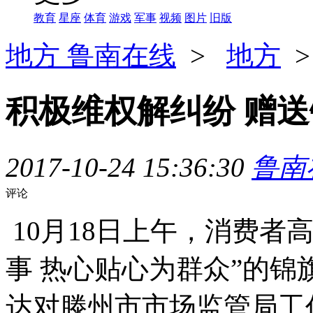
教育
星座
体育
游戏
军事
视频
图片
旧版
地方
鲁南在线
>
地方
>
积极维权解纠纷 赠
2017-10-24 15:36:30
鲁南
评论
10月18日上午，消费者
事 热心贴心为群众”的
达对滕州市市场监管局工