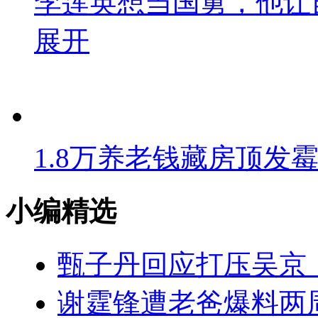
李莲英想当国舅，他让
展开
1.8万养老钱藏房顶发
小编精选
甄子丹回应打压吴京
谢霆锋遭老爸爆料两