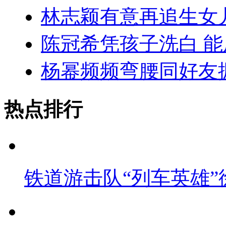
林志颖有意再追生女
陈冠希凭孩子洗白 
杨幂频频弯腰同好友
热点排行
铁道游击队“列车英雄