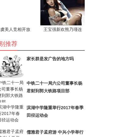
虞美人竞相开放
王宝强新欢熊乃瑾连
发两条微博要公开恋
情？
别推荐
家长群是发广告的地方吗
中铁二十一局六公司董事长杨
君财到郭大铁路项目部
滨湖中学隆重举行2017年春季
田径运动会
儒雅君子孟府游 中兴小学举行