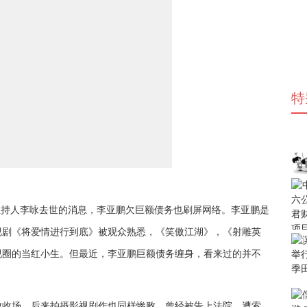
特
主持人李咏去世的消息，李亚鹏欠巨额债务也刷屏网络。
李亚鹏是
视剧《将爱情进行到底》被观众
熟悉
，《笑傲江湖》，《射雕英
视圈的当红小生。
但最近，李亚鹏巨额债务缠身，看来过的并不
败收场
，
后来
拍摄影视剧作也
同样惨败
，
曾经
被告上法院，遭索