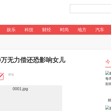
娱乐
科技
财经
时尚
地方
汽车
00万无力偿还恐影响女儿
今
评论