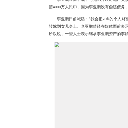
赔
万人民币，因为李亚鹏没有偿还债务
4000
李亚鹏日前喊话：
我会把
的个人财
“
70%
转嫁到女儿身上。
李亚鹏曾经在媒体面前表
所以说，一些人士表示继承李亚鹏资产的李