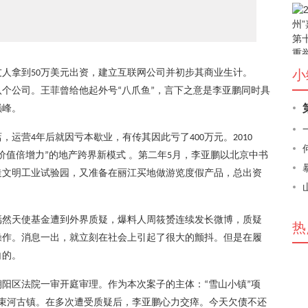
友人拿到
万美元出资，建立互联网公司并初步其商业生计。
小
50
八个公司
。王菲曾给他起外号
八爪鱼
，言下之意是李亚鹏同时具
“
”
巅峰。
店，
运营
年后就因亏本歇业，有传其因此亏了
万元。
4
400
2010
价值倍增力
的地产跨界新模式 。
第二年
月，李亚鹏以北京中书
”
5
造文明工业试验园，又准备在丽江买地做游览度假产品，总出资
嫣然天使基金遭到外界质疑，爆料人周筱赟连续发长微博，质疑
热
操作。消息一出，就立刻在社会上引起了很大的颤抖。但是在履
白的。
朝阳区法院一审开庭审理。作为本次案子的主体：
雪山小镇
项
“
”
束河古镇。在多次遭受质疑后，李亚鹏心力交瘁。
今天
欠债不还