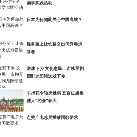
国学实践活动
日本为何如此关心中国高铁？
服务至上让铁路交出优秀春运
答卷
送戏下乡 文化惠民---市柳琴剧
团到龙阳镇送戏下乡
手持花伞轻抚雅扇 五百位旗袍
佳人“约会”春天
点赞广电总局播放国歌要求