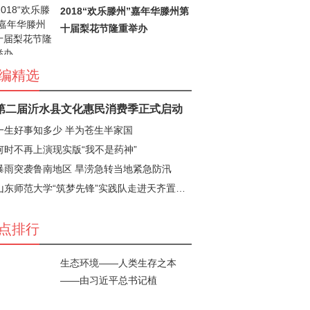
2018“欢乐滕州”嘉年华滕州第
十届梨花节隆重举办
编精选
第二届沂水县文化惠民消费季正式启动
一生好事知多少 半为苍生半家国
何时不再上演现实版“我不是药神”
暴雨突袭鲁南地区 旱涝急转当地紧急防汛
山东师范大学“筑梦先锋”实践队走进天齐置业了解
点排行
生态环境——人类生存之本
——由习近平总书记植