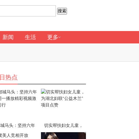
新闻
生活
更多
日热点
郯城马头：坚持六年
切实帮扶妇女儿童，
每周一播放精彩视频
为湖北妇联“公益木
激励前行
兰”项目点赞