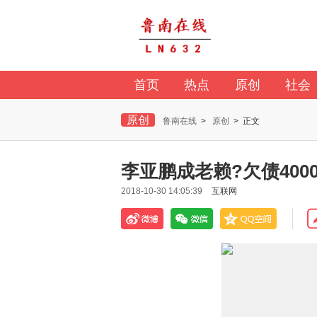
首页
热点
原创
社会
原创
鲁南在线
>
原创
> 正文
李亚鹏成老赖?欠债40
2018-10-30 14:05:39
互联网